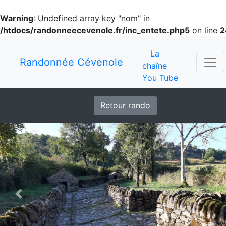
Warning
: Undefined array key "nom" in
/htdocs/randonneecevenole.fr/inc_entete.php5
on line
2
La
Randonnée Cévenole
chaîne
You Tube
Retour rando
Previous