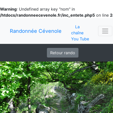
Warning
: Undefined array key "nom" in
/htdocs/randonneecevenole.fr/inc_entete.php5
on line
2
La
Randonnée Cévenole
chaîne
You Tube
Retour rando
Previous