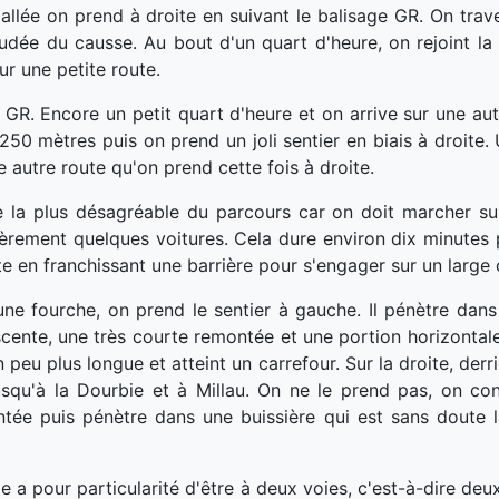
'allée on prend à droite en suivant le balisage GR. On tra
nudée du causse. Au bout d'un quart d'heure, on rejoint la
r une petite route.
GR. Encore un petit quart d'heure et on arrive sur une autr
250 mètres puis on prend un joli sentier en biais à droite.
 autre route qu'on prend cette fois à droite.
e la plus désagréable du parcours car on doit marcher sur
rement quelques voitures. Cela dure environ dix minutes p
te en franchissant une barrière pour s'engager sur un large
ne fourche, on prend le sentier à gauche. Il pénètre dans
cente, une très courte remontée et une portion horizontale,
u plus longue et atteint un carrefour. Sur la droite, derrièr
usqu'à la Dourbie et à Millau. On ne le prend pas, on con
ntée puis pénètre dans une buissière qui est sans doute l
e a pour particularité d'être à deux voies, c'est-à-dire deux