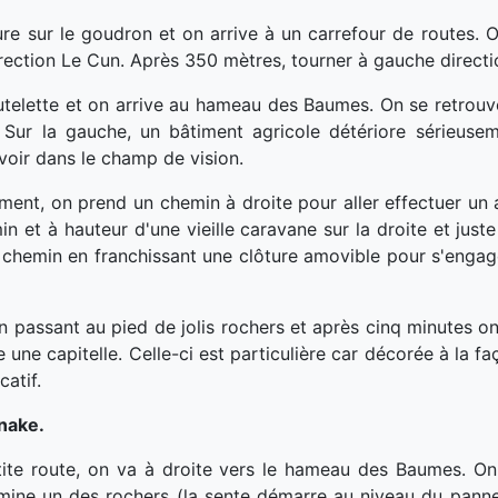
e sur le goudron et on arrive à un carrefour de routes. 
irection Le Cun. Après 350 mètres, tourner à gauche direct
utelette et on arrive au hameau des Baumes. On se retrou
 Sur la gauche, un bâtiment agricole détériore sérieuse
voir dans le champ de vision.
ent, on prend un chemin à droite pour aller effectuer un al
n et à hauteur d'une vieille caravane sur la droite et juste
le chemin en franchissant une clôture amovible pour s'engag
en passant au pied de jolis rochers et après cinq minutes on
une capitelle. Celle-ci est particulière car décorée à la f
catif.
anake.
tite route, on va à droite vers le hameau des Baumes. On 
omine un des rochers (la sente démarre au niveau du panne