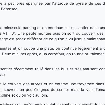
 été à peu près épargnée par l'attaque de pyrale de ces d
 Potensac.
le minuscule parking et on continue sur un sentier dans une
ge VTT 61. Une petite montée puis on sort du couvert des
aysage est assez différent de ce qu'on a vu jusque maintenan
inutes et on coupe une piste, on continue légèrement à d
1. Deux minutes après, à un carrefour, on tourne brutalemen
sentier récemment taillé dans les buis et très amusant car 
sse.
t le couvert des arbres et on entame une traversée dan
t souvent un peu éloignés du sentier mais la vue d'ens
olline et qu'on voit au loin.
i-heure et, après avoir rejoint un sentier qui venait de la 