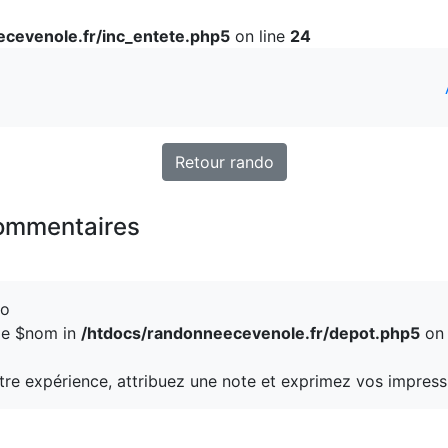
cevenole.fr/inc_entete.php5
on line
24
Retour rando
commentaires
do
ble $nom in
/htdocs/randonneecevenole.fr/depot.php5
on 
otre expérience, attribuez une note et exprimez vos impress