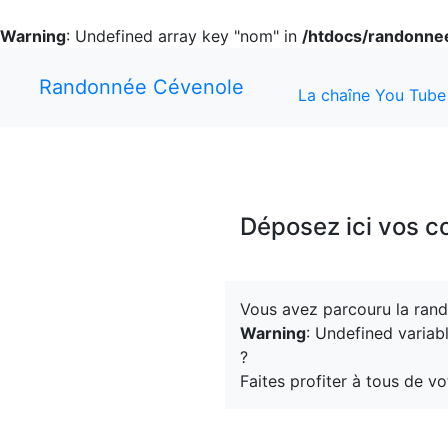
Warning
: Undefined array key "nom" in
/htdocs/randonnee
Randonnée Cévenole
La chaîne You Tube
Déposez ici vos 
Vous avez parcouru la ran
Warning
: Undefined varia
?
Faites profiter à tous de v