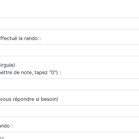
ffectué la rando :
irgule)
ettre de note, tapez "0") :
 vous répondre si besoin)
ando :